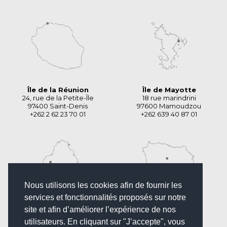
Île de la Réunion
Île de Mayotte
24, rue de la Petite-Île
18 rue marindrini
97400 Saint-Denis
97600 Mamoudzou
+262 2 62 23 70 01
+262 639 40 87 01
Nous utilisons les cookies afin de fournir les
services et fonctionnalités proposés sur notre
Île Maurice
Île de France
site et afin d’améliorer l’expérience de nos
Angle des rues
5 rue du chevalier
utilisateurs. En cliquant sur "J’accepte", vous
Palmerstone et Royale
de Saint George