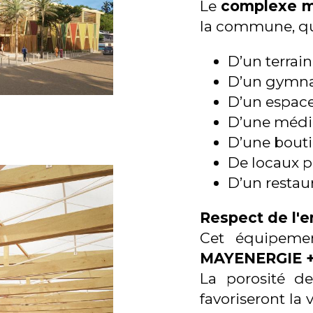
Le
complexe mu
la commune, qui
D’un terrain
D’un gymna
D’un espace
D’une médi
D’une bouti
De locaux po
D’un restau
Respect de l'
Cet équipeme
MAYENERGIE +
La porosité d
favoriseront la 