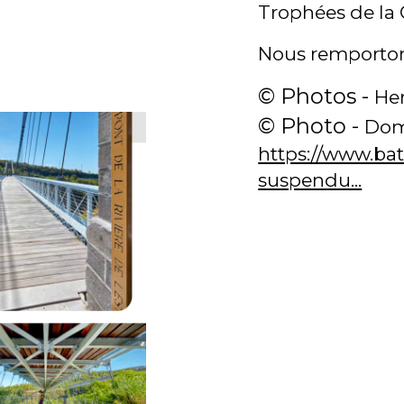
Trophées de la 
Nous remporton
© Photos -
He
© Photo -
Dom
https://www.bat
suspendu...