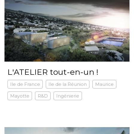
L'ATELIER tout-en-un !
Ile de France
Ile de la Réunion
Maurice
Mayotte
R&D
Ingénierie