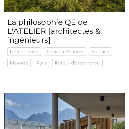
La philosophie QE de
L'ATELIER [architectes &
ingénieurs]
Ile de France
Ile de la Réunion
Maurice
Mayotte
Paris
Retour d'expérience